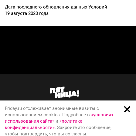
Дата последнего обновления данных Условий —
19 августа 2020 года
Friday.ru отслеживает анонимные визиты с
О телеканале
использованием cookies. Подробнее в
«условиях
использования сайта»
и
«политике
Вакансии
конфиденциальности»
. Закройте это сообщение,
Правовая информация
чтобы подтвердить, что вы согласны.